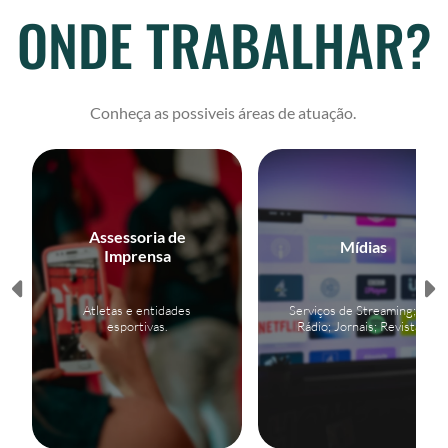
ONDE TRABALHAR?
Conheça as possiveis áreas de atuação.
Assessoria de
Mídias
Imprensa
Atletas e entidades
Serviços de Streaming; TV;
esportivas.
Rádio; Jornais; Revistas.