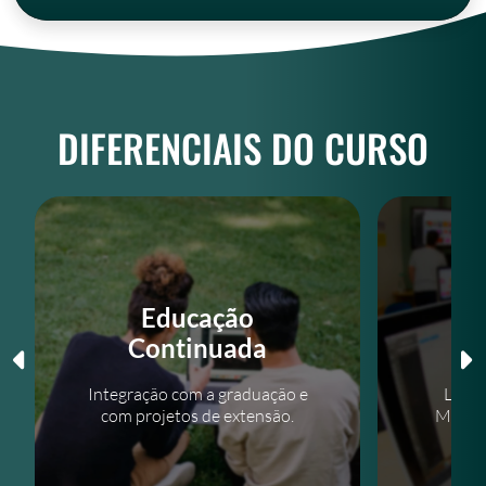
DIFERENCIAIS DO CURSO
Educação
In
Continuada
Integração com a graduação e
Labor
com projetos de extensão.
Mídias