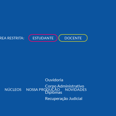
rsos de Extensão
Acadêmico
iovisual, Arte &
Aluno Graduação
ltura
Aluno Pós-Graduação
eito
Professor
REA RESTRITA:
ESTUDANTE
DOCENTE
stão, Negócios &
EAD
nologia
Biblioteca
municação & Digital
Centro de Pesquisa
cerias
Iniciação Científica
Produção Científica
Fale Conosco
Ouvidoria
Corpo Administrativo
NÚCLEOS
NOSSA PRODUÇÃO
NOVIDADES
Diplomas
Recuperação Judicial