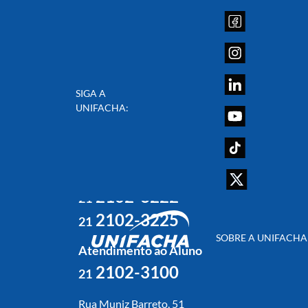
SIGA A
UNIFACHA:
Atendimento ao Ingressante
2102-3113
21
2102-3199
21
2102-3222
21
2102-3225
21
SOBRE A UNIFACHA
Atendimento ao Aluno
2102-3100
21
Rua Muniz Barreto, 51