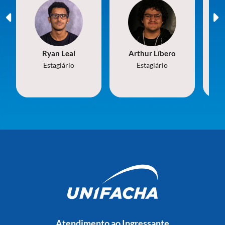
I
Ryan Leal
Arthur Líbero
Estagiário
Estagiário
Atendimento ao Ingressante