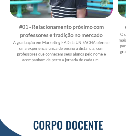
#01 - Relacionamento próximo com
#02 
professores e tradição no mercado
O curso 
mais que 
A graduação em Marketing EAD da UNIFACHA oferece
participa
uma experiência única de ensino à distância, com
grupo e a
professores que conhecem seus alunos pelo nome e
acompanham de perto a jornada de cada um.
CORPO DOCENTE