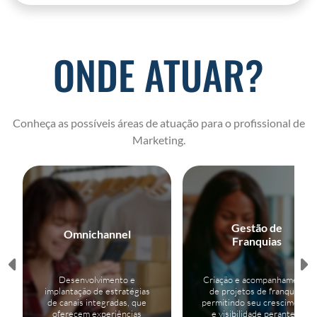
ONDE ATUAR?
Conheça as possíveis áreas de atuação para o profissional de
Marketing.
Gestão de
Omnichannel
Franquias
Desenvolvimento e
Criação e acompanhamento
implantação de estratégias
de projetos de franquias
de canais integradas, que
permitindo seu crescimento
oferecem experiências
e visibilidade perante o