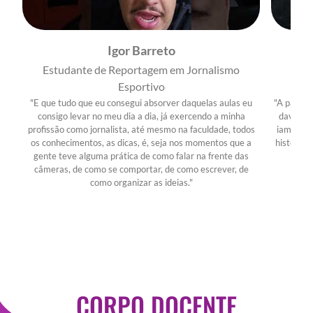
Igor Barreto
Estudante de Reportagem em Jornalismo
Estu
Esportivo
"E que tudo que eu consegui absorver daquelas aulas eu
"A parte 
consigo levar no meu dia a dia, já exercendo a minha
davam at
profissão como jornalista, até mesmo na faculdade, todos
iam fala
os conhecimentos, as dicas, é, seja nos momentos que a
histórias
gente teve alguma prática de como falar na frente das
câmeras, de como se comportar, de como escrever, de
como organizar as ideias."
CORPO DOCENTE