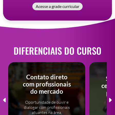
Acesse a grade curricular
DIFERENCIAIS DO CURSO
Contato direto
Si
com profissionais
cenár
do mercado
pe
Oportunidade de ouvir e
dialogar com profissionais
Os a
atuantes na área,