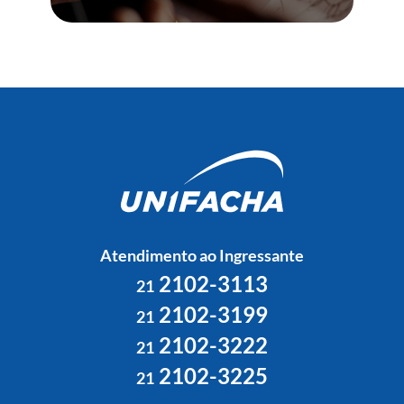
Atendimento ao Ingressante
2102-3113
21
2102-3199
21
2102-3222
21
2102-3225
21