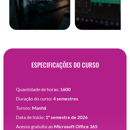
ESPECIFICAÇÕES DO CURSO
Quantidade de horas:
1600
Duração do curso:
4 semestres
Turnos:
Manhã
Data de Início:
1º semestre de 2026
Acesso gratuito ao
Microsoft Office 365