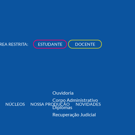
rsos de Extensão
Acadêmico
iovisual, Arte &
Aluno Graduação
ltura
Aluno Pós-Graduação
eito
Professor
REA RESTRITA:
ESTUDANTE
DOCENTE
stão, Negócios &
EAD
nologia
Biblioteca
municação & Digital
Centro de Pesquisa
cerias
Iniciação Científica
Produção Científica
Fale Conosco
Ouvidoria
Corpo Administrativo
NÚCLEOS
NOSSA PRODUÇÃO
NOVIDADES
Diplomas
Recuperação Judicial