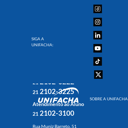
SIGA A
UNIFACHA:
Atendimento ao Ingressante
2102-3113
21
2102-3199
21
2102-3222
21
2102-3225
21
SOBRE A UNIFACHA
Atendimento ao Aluno
2102-3100
21
Rua Muniz Barreto, 51