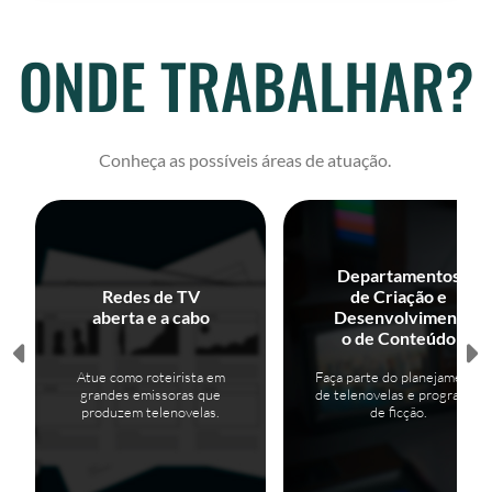
ONDE TRABALHAR?
Conheça as possíveis áreas de atuação.
Departamentos
Redes de TV
de Criação e
aberta e a cabo
Desenvolviment
o de Conteúdo
Atue como roteirista em
Faça parte do planejamento
grandes emissoras que
de telenovelas e programas
produzem telenovelas.
de ficção.