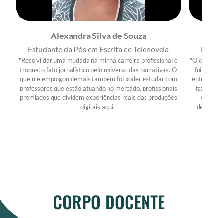
Alexandra Silva de Souza
Estudante da Pós em Escrita de Telenovela
Estu
"Resolvi dar uma mudada na minha carreira profissional e
"O que ma
troquei o fato jornalístico pelo universo das narrativas. O
foi a pr
que me empolgou demais também foi poder estudar com
entre o m
professores que estão atuando no mercado, profissionais
fazer no
premiados que dividem experiências reais das produções
comig
digitais aqui."
desenvo
CORPO DOCENTE