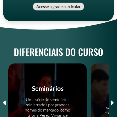
Acesse a grade curricular
DIFERENCIAIS DO CURSO
Seminários
N
Uma série de seminários
O
ministrados por grandes
oportu
nomes do mercado, como
com pr
Glória Perez, Vivian de