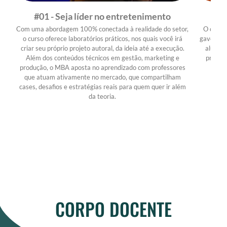
#01 - Seja líder no entretenimento
Com uma abordagem 100% conectada à realidade do setor,
O curso 
o curso oferece laboratórios práticos, nos quais você irá
gaveta ou
criar seu próprio projeto autoral, da ideia até a execução.
aluno n
Além dos conteúdos técnicos em gestão, marketing e
pronto 
produção, o MBA aposta no aprendizado com professores
que atuam ativamente no mercado, que compartilham
cases, desafios e estratégias reais para quem quer ir além
da teoria.
CORPO DOCENTE