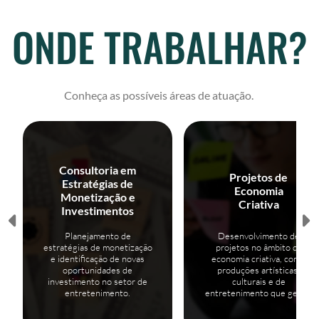
ONDE TRABALHAR?
Conheça as possíveis áreas de atuação.
Consultoria em
Projetos de
Estratégias de
Economia
Monetização e
Criativa
Investimentos
Planejamento de
Desenvolvimento de
estratégias de monetização
projetos no âmbito da
e identificação de novas
economia criativa, como
oportunidades de
produções artísticas,
investimento no setor de
culturais e de
entretenimento.
entretenimento que geram
valor econômico.