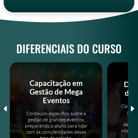
DIFERENCIAIS DO CURSO
Capacitação em
Des
Gestão de Mega
de 
Eventos
Oportun
proje
Conteúdo específico sobre a
lab
gestão de grandes eventos,
desenv
preparando o aluno para lidar
integra
com as complexidades desse