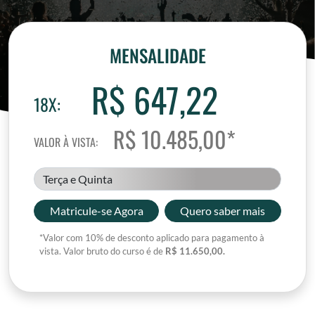
MENSALIDADE
R$ 647,22
18X:
R$ 10.485,00*
VALOR À VISTA:
Terça e Quinta
Matricule-se Agora
Quero saber mais
*Valor com 10% de desconto aplicado para pagamento à
vista. Valor bruto do curso é de
R$ 11.650,00.