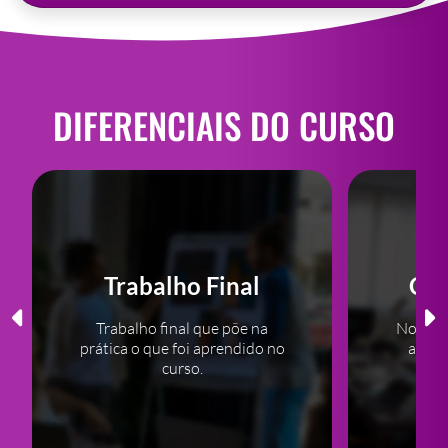
DIFERENCIAIS DO CURSO
Trabalho Final
Com
Trabalho final que põe na
Noção c
prática o que foi aprendido no
a ass
curso.