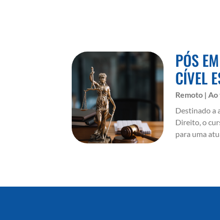
PÓS EM
CÍVEL 
Remoto | Ao
Destinado a 
Direito, o cu
para uma atu
advocacia cí
competências
processo civi
patrimonial 
complexos, c
alinhada às 
jurídico.