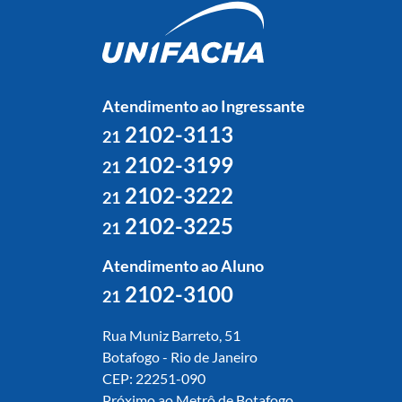
Atendimento ao Ingressante
2102-3113
21
2102-3199
21
2102-3222
21
2102-3225
21
Atendimento ao Aluno
2102-3100
21
Rua Muniz Barreto, 51
Botafogo - Rio de Janeiro
CEP: 22251-090
Próximo ao Metrô de Botafogo