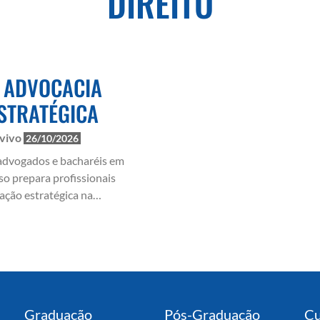
DIREITO
 ADVOCACIA
ESTRATÉGICA
 vivo
26/10/2026
advogados e bacharéis em
rso prepara profissionais
ação estratégica na
vel desenvolvendo
 em gestão, negociação,
l, planejamento
e condução de casos
om metodologia prática e
demandas do mercado
Graduação
Pós-Graduação
Cu