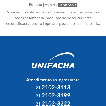
Remoto | Ao vivo
15/08/2026
A pós em Jornalismo Esportivo é um curso que contempla
todas as formas de produção de materiais nesta
especialidade, desde o impresso, passando pelo rádio e TV,
até chegar às transmissões por streaming na internet.
Nosso objetivo é formar um profissional completo, capaz de
atuar em diversos cenários.
Atendimento ao Ingressante
2102-3113
21
2102-3199
21
2102-3222
21