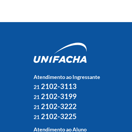
Atendimento ao Ingressante
2102-3113
21
2102-3199
21
2102-3222
21
2102-3225
21
Atendimento ao Aluno