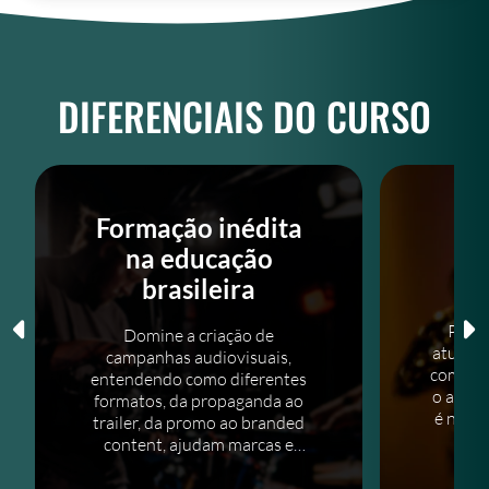
DIFERENCIAIS DO CURSO
Formação inédita
P
na educação
brasileira
Profe
Domine a criação de
atuante
campanhas audiovisuais,
comunic
entendendo como diferentes
o aluno
formatos, da propaganda ao
é neces
trailer, da promo ao branded
content, ajudam marcas e
conteúdos a encontrarem seu
público.