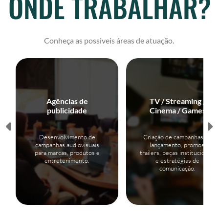
ONDE TRABALHAR?
Conheça as possiveis áreas de atuação.
Agências de
TV / Streaming /
publicidade
Cinema / Games
Desenvolvimento de
Criação de campanhas de
campanhas audiovisuais
lançamento, promos,
para marcas, produtos e
trailers, peças institucionais
entretenimento.
e estratégias de
comunicação.